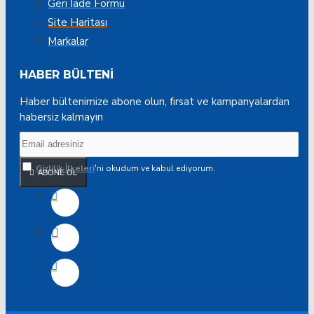
Geri İade Formu
Site Haritası
Markalar
HABER BÜLTENI
Haber bültenimize abone olun, fırsat ve kampanyalardan
habersiz kalmayın
Gizlilik İlkeleri
'ni okudum ve kabul ediyorum.
ABONE OL