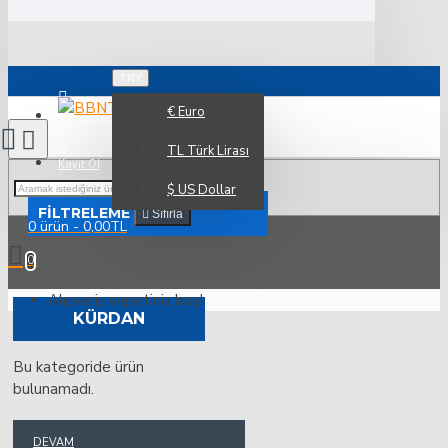
TRY
€
Euro
Üye Girişi
TL
Türk Lirası
Kayıt Ol
$
US Dollar
FILTRELEME
Sıfırla
0 ürün - 0,00TL
0
Alışveriş sepetiniz boş!
KÜRDAN
Bu kategoride ürün
bulunamadı.
DEVAM