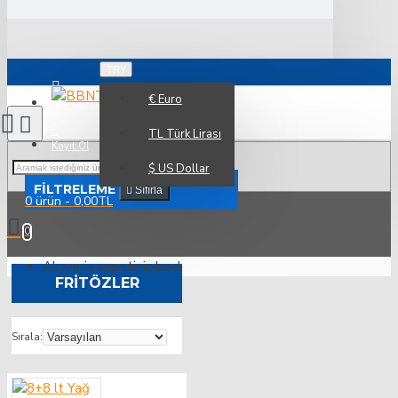
TRY
€
Euro
Üye Girişi
TL
Türk Lirası
Kayıt Ol
$
US Dollar
FILTRELEME
Sıfırla
0 ürün - 0,00TL
0
Alışveriş sepetiniz boş!
FRITÖZLER
Sırala: