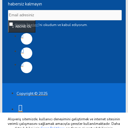
habersiz kalmayın
Gizlilik İlkeleri
'ni okudum ve kabul ediyorum.
ABONE OL
Copyright © 2025
Alışveriş sitemizde, kullanıcı deneyimini geliştirmek ve internet sitesinin
verimli çalışmasını sağlamak amacıyla çerezler kullanılmaktadır. Daha