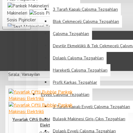
Whatsapp
Pankek
3 Tarafı Kapalı Çalışma Tezgahları
Makineleri
TL
Sosis Pişiriciler
Blok Çekmeceli Çalışma Tezgahları
TÜRK LIRASI
Tost
TRY
Makineleri
Çalışma Tezgahları
Waffle
Devrilir Ekmeklikli & Tek Çekmeceli Çalış
Makineleri
Dolaplı Çalışma Tezgahları
Hareketli Çalışma Tezgahları
Sırala:
Profil Karkas Tezgahlar
Evyeli Çalışma Tezgahları
3 Tarafı Kapalı Evyeli Çalışma Tezgahları
Bulaşık Makinesi Giriş-Çıkış Tezgahları
Yuvarlak Çiftli Bubble Pankek Makinası
Elektrikli
Dolaplı Evyeli Çalışma Tezgahları