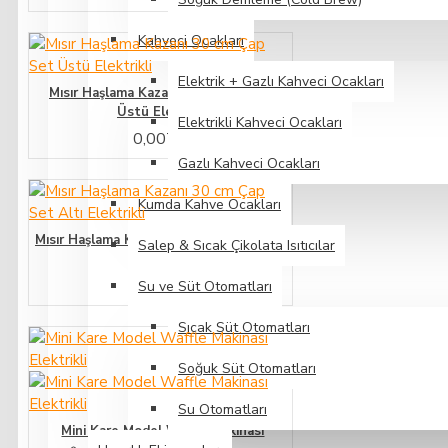
Kahveci Ocakları
Elektrik + Gazlı Kahveci Ocakları
Mısır Haşlama Kazanı 30 cm Çap Set
Üstü Elektrikli
Elektrikli Kahveci Ocakları
0,00TL
Gazlı Kahveci Ocakları
Kumda Kahve Ocakları
Mısır Haşlama Kazanı 30 cm Çap Set Altı
Salep & Sıcak Çikolata Isıtıcılar
Elektrikli
0,00TL
Su ve Süt Otomatları
Sıcak Süt Otomatları
Soğuk Süt Otomatları
Su Otomatları
Mini Kare Model Waffle Makinası