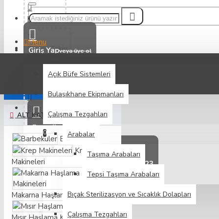
Hakkımızda
Menu
Sipariş Takip
Giriş Yap
veya üye ol
ENDÜSTRIYEL
Açık Büfe Sistemleri
Teslimat ve Kargolama Bilgileri
FILTRELEME
Sıfırla
Bulaşıkhane Ekipmanları
Blog
Çalışma Tezgahları
ALT KATEGORILER
Favorilerim
0
Arabalar
İletişim
Barbeküler
Krep
Taşıma Arabaları
Makineleri
0043 660 1517 123
Müşteri Hizmetleri
Facebook
Tepsi Taşıma Arabaları
Bıçak Sterilizasyon ve Sıcaklık Dolapları
Makarna Haşlama Makineleri
Instagram
Çalışma Tezgahları
Mısır Haşlama Kazanları