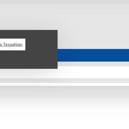
ma Tezgahları
PIŞIRME GRUBU