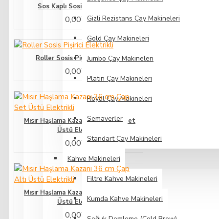
Sos Kaplı Sosislik Elektrikli
Gizli Rezistans Çay Makineleri
0,00TL
Gold Çay Makineleri
Roller Sosis Pişirici Elektrikli
Jumbo Çay Makineleri
0,00TL
Platin Çay Makineleri
Royal Çay Makineleri
Semaverler
Mısır Haşlama Kazanı 36 cm Çap Set
Üstü Elektrikli
Standart Çay Makineleri
0,00TL
Kahve Makineleri
Filtre Kahve Makineleri
Mısır Haşlama Kazanı 36 cm Çap Altı
Kumda Kahve Makineleri
Üstü Elektrikli
0,00TL
Soğuk Demleme (Cold Brew)