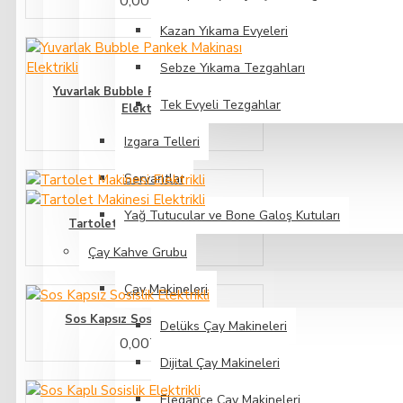
0,00TL
Kazan Yıkama Evyeleri
Sebze Yıkama Tezgahları
Yuvarlak Bubble Pankek Makinası
Tek Evyeli Tezgahlar
Elektrikli
0,00TL
Izgara Telleri
Servantlar
Yağ Tutucular ve Bone Galoş Kutuları
Tartolet Makinesi Elektrikli
0,00TL
Çay Kahve Grubu
Çay Makineleri
Sos Kapsız Sosislik Elektrikli
Delüks Çay Makineleri
0,00TL
Dijital Çay Makineleri
Elegance Çay Makineleri