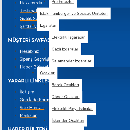
Pro Fritözler
Hakkımızda
Teslimat Bilgisi
Islak Hamburger ve Sosislik Üniteleri
Gizlilik Sözleşmesi
Izgaralar
Şartlar ve Koşullar
Elektrikli Izgaralar
MÜŞTERI SAYFASI
Gazlı Izgaralar
Hesabınız
Sipariş Geçmişi
Salamander Izgaralar
Haber Bülteni
Ocaklar
YARARLI LINKLER
Börek Ocakları
İletişim
Döner Ocakları
Geri İade Formu
Site Haritası
Elektrikli Pleyt Isıtıcılar
Markalar
İskender Ocakları
HABER BÜLTENI