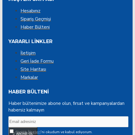
Hesabınız
Sipariş Geçmişi
Haber Bülteni
YARARLI LINKLER
İletişim
Geri İade Formu
Site Haritası
Markalar
HABER BÜLTENI
Haber bültenimize abone olun, fırsat ve kampanyalardan
habersiz kalmayın
Gizlilik İlkeleri
'ni okudum ve kabul ediyorum.
ABONE OL