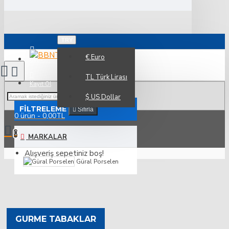
TRY
€
Euro
Üye Girişi
TL
Türk Lirası
Kayıt Ol
$
US Dollar
FILTRELEME
Sıfırla
0 ürün - 0,00TL
0
MARKALAR
Alışveriş sepetiniz boş!
Güral Porselen
GURME TABAKLAR