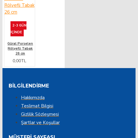
2-3 GÜN
IÇINDE
Güral Porselen
Rölyefli Tabak
26 cm
0,00TL
BILGILENDIRME
Hakkımızda
Teslimat Bilgisi
Gizlilik Sözleşmesi
Şartlar ve Koşullar
MÜŞTERI SAYFASI