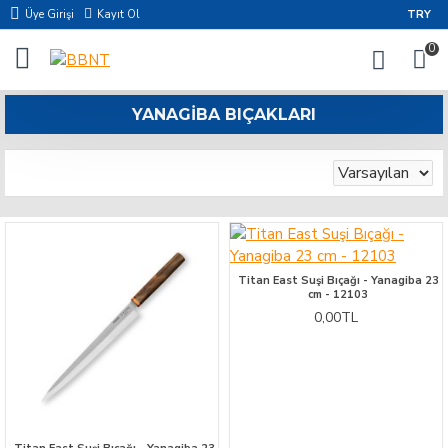
Üye Girişi
Kayıt Ol
TRY
0
YANAGIBA BIÇAKLARI
Titan East Suşi Bıçağı - Yanagiba 23
cm - 12103
0,00TL