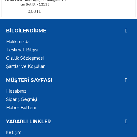
Titan East Suşi Bıçağı - Yanagiba 23
cm Sol El - 12113
0,00TL
BILGILENDIRME
Hakkımızda
Teslimat Bilgisi
Gizlilik Sözleşmesi
Şartlar ve Koşullar
MÜŞTERI SAYFASI
Hesabınız
Sipariş Geçmişi
Haber Bülteni
YARARLI LINKLER
İletişim